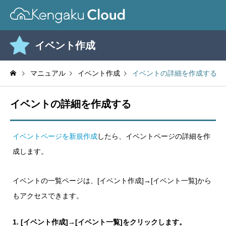
イベント作成
マニュアル
イベント作成
イベントの詳細を作成する
イベントの詳細を作成する
イベントページを新規作成
したら、イベントページの詳細を作
成します。
イベントの一覧ページは、[イベント作成]→[イベント一覧]から
もアクセスできます。
1. [イベント作成]→[イベント一覧]をクリックします。