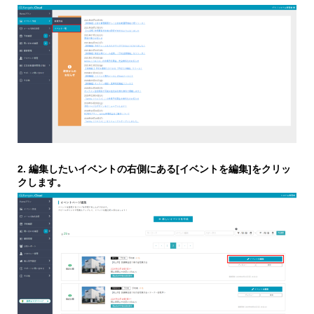
2. 編集したいイベントの右側にある[イベントを編集]をクリッ
クします。