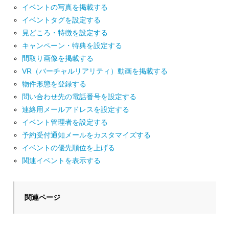
イベントの写真を掲載する
イベントタグを設定する
見どころ・特徴を設定する
キャンペーン・特典を設定する
間取り画像を掲載する
VR（バーチャルリアリティ）動画を掲載する
物件形態を登録する
問い合わせ先の電話番号を設定する
連絡用メールアドレスを設定する
イベント管理者を設定する
予約受付通知メールをカスタマイズする
イベントの優先順位を上げる
関連イベントを表示する
関連ページ