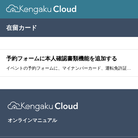
在留カード
予約フォームに本人確認書類機能を追加する
イベントの予約フォームに、マイナンバーカード、運転免許証、日本国パスポート、在留カード、いずれかの身分証明書の写真を撮影して追加する機能を追加できます。無人見学会など、本人確認書類が必要な場合にお使いください。本人確認書類は、PCとスマートフォンの両方で撮影できます。カメ
オンラインマニュアル