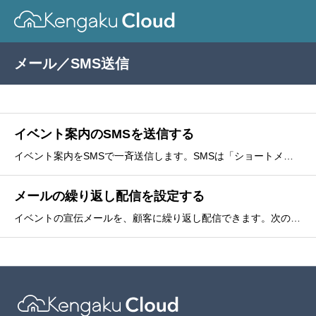
メール／SMS送信
イベント案内のSMSを送信する
イベント案内をSMSで一斉送信します。SMSは「ショートメッセージサービス」の略で、携帯電話番号に送信されるメッセージのことです。即時送信、送信予約のいずれかを選択できます。送信予約には、上限があります。詳しくは、ご契約のプランをご確認ください。発信番号は
メールの繰り返し配信を設定する
イベントの宣伝メールを、顧客に繰り返し配信できます。次の項目が設定できます。繰り返しの間隔曜日配信時間終了日メールの繰り返し配信を設定する1. をクリックします。2. をクリックします。