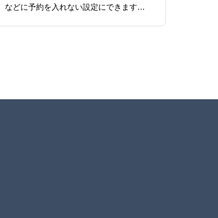
イベントの開催日、開催時間、予約の受付間隔・同時受付可能組数を設定します。昼休み（12:00～13:00）などに予約を入れない設定にできます。曜日ごとに開催時間、予約の受付間隔・同時受付可能組数を設定できます。宿泊体験イベントなどで、開催時間の表記を変更したい場合は、こち
Menu1
Menu2
Menu3
Menu4
Menu5