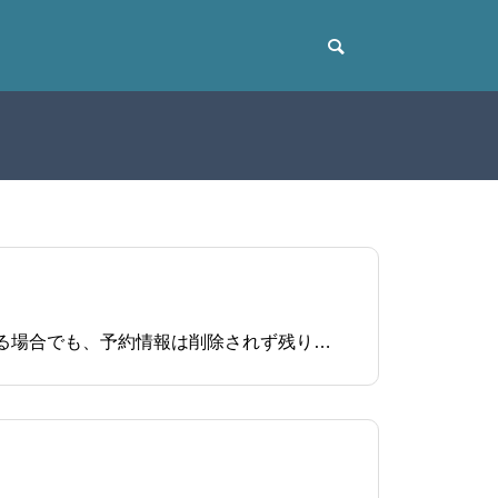
イベント編集ページのをクリックすると、イベント開催日時を一括で変更できます。既に予約が入っている場合でも、予約情報は削除されず残りますのでご安心ください。関連ページイベントの開催日を修正する